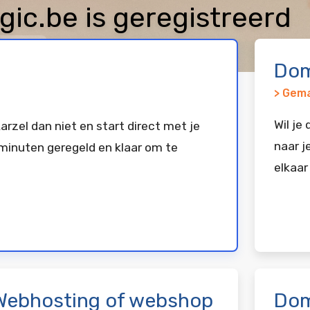
ic.be is geregistreerd
exx
Dom
> Gema
Wil je
arzel dan niet en start direct met je
naar j
minuten geregeld en klaar om te
elkaar
Webhosting of webshop
Dom