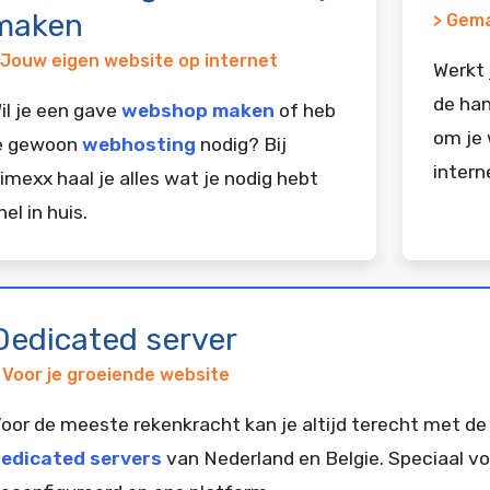
maken
> Gema
 Jouw eigen website op internet
Werkt 
de han
il je een gave
webshop maken
of heb
om je 
e gewoon
webhosting
nodig? Bij
intern
imexx haal je alles wat je nodig hebt
nel in huis.
Dedicated server
 Voor je groeiende website
oor de meeste rekenkracht kan je altijd terecht met de
edicated servers
van Nederland en Belgie. Speciaal vo