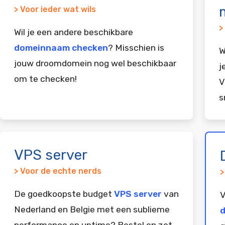
> Voor ieder wat wils
>
Wil je een andere beschikbare
domeinnaam checken
? Misschien is
W
jouw droomdomein nog wel beschikbaar
j
om te checken!
V
s
VPS server
> Voor de echte nerds
>
De goedkoopste budget
VPS server
van
V
Nederland en Belgie met een sublieme
d
performance en uptime? Bestel en zet